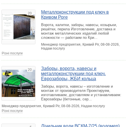
Металлоконструкции под ключ в
20
Кривом Роге
Ворота, калитки, заборы, навесы, козырьки,
решётки, перила Изготовление, доставка и
монтаж металлических изделий любой
сложности — работаем по Кри...
Менеджер предприятия,
Кривий Ріг
, 08-08-2026,
Надам послугу
Різні послуги
Заборы, ворота, навесы и
20
металлоконструкции под ключ.
Еврозаборы, ЖБИ кольца
Заборы, ворота, навесы – изготовление и
монтаж от производителя Проектируем,
изготавливаем, доставляем и устанавливаем:
Еврозаборы (бетонные, сер...
Менеджер предприятия,
Кривий Ріг
, 08-08-2026, Надам послугу
Різні послуги
Лічильник води ВСКМ-7/25 (водомер)