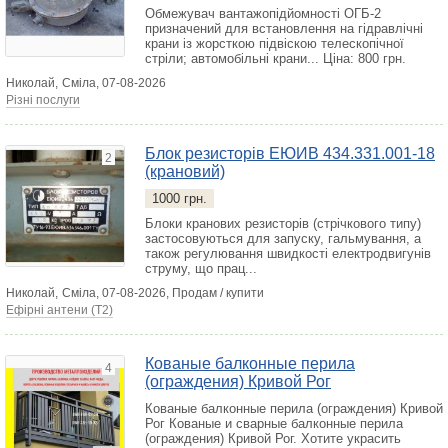
Обмежувач вантажопідйомності ОГБ-2
призначений для встановлення на гідравлічні
крани із жорсткою підвіскою телескопічної
стріли; автомобільні крани...
Ціна: 800 грн.
Николай,
Сміла
, 07-08-2026
Різні послуги
Блок резисторів ЕЮИВ 434.331.001-18
2
(крановий)
1000 грн.
Блоки кранових резисторів (стрічкового типу)
застосовуються для запуску, гальмування, а
також регулювання швидкості електродвигунів
струму, що прац...
Николай,
Сміла
, 07-08-2026, Продам / купити
Ефірні антени (T2)
Кованые балконные перила
4
(ограждения) Кривой Рог
Кованые балконные перила (ограждения) Кривой
Рог Кованые и сварные балконные перила
(ограждения) Кривой Рог. Хотите украсить