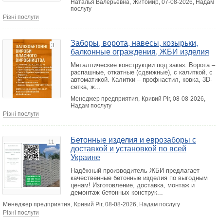
Наталья Валерьевна,
Житомир
, 07-08-2026, Надам
послугу
Різні послуги
Заборы, ворота, навесы, козырьки,
3
балконные ограждения, ЖБИ изделия
Металлические конструкции под заказ: Ворота –
распашные, откатные (сдвижные), с калиткой, с
автоматикой. Калитки – профнастил, ковка, 3D-
сетка, ж...
Менеджер предприятия,
Кривий Ріг
, 08-08-2026,
Надам послугу
Різні послуги
Бетонные изделия и еврозаборы с
11
доставкой и установкой по всей
Украине
Надёжный производитель ЖБИ предлагает
качественные бетонные изделия по выгодным
ценам! Изготовление, доставка, монтаж и
демонтаж бетонных конструк...
Менеджер предприятия,
Кривий Ріг
, 08-08-2026, Надам послугу
Різні послуги