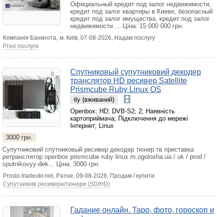
Официальный кредит под залог недвижимости,
кредит под залог квартиры в Киеве, безопасный
кредит под залог имущества, кредит под залог
недвижимости ...
Ціна: 15 000 000 грн.
Компанія Банкнота,
м. Київ
, 07-08-2026, Надам послугу
Різні послуги
Спутниковый супутниковий декодер
8
транслятор HD ресивер Satellite
Prismcube Ruby Linux OS
бу (вживаний)
Openbox
;
HD
;
DVB-S2
;
2
;
Наявність
картоприймача
;
Підключення до мережі
Інтернет
;
Linux
3000 грн.
Супутниковий спутниковый ресивер декодер тюнер тв приставка
ретранслятор openbox prismcube ruby linux m.ogolosha.ua / uk / prod /
sputnikovyy-dek...
Ціна: 3000 грн.
Prosto-tradeukr.net,
Ратне
, 09-08-2026, Продам / купити
Супутникові ресивери/тюнери (SD/HD)
Гадание онлайн. Таро, фото, гороскоп и