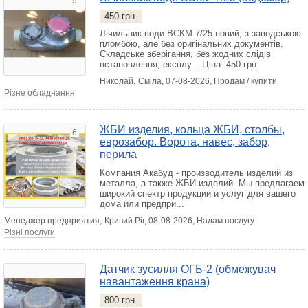
5
450 грн.
Лічильник води ВСКМ-7/25 новий, з заводською
пломбою, але без оригінальних документів.
Складське зберігання, без жодних слідів
встановлення, експлу...
Ціна: 450 грн.
Николай,
Сміла
, 07-08-2026, Продам / купити
Різне обладнання
ЖБИ изделия, кольца ЖБИ, столбы,
6
еврозабор. Ворота, навес, забор,
перила
Компания Акабуд - производитель изделий из
металла, а также ЖБИ изделий. Мы предлагаем
широкий спектр продукции и услуг для вашего
дома или предпри...
Менеджер предприятия,
Кривий Ріг
, 08-08-2026, Надам послугу
Різні послуги
Датчик зусилля ОГБ-2 (обмежувач
навантаження крана)
800 грн.