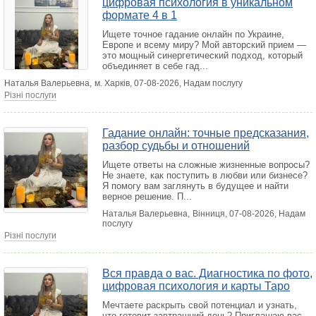
цифровая психология в уникальном
формате 4 в 1
Ищете точное гадание онлайн по Украине,
Европе и всему миру? Мой авторский прием —
это мощный синергетический подход, который
объединяет в себе гад...
Наталья Валерьевна,
м. Харків
, 07-08-2026, Надам послугу
Різні послуги
Гадание онлайн: точные предсказания,
разбор судьбы и отношений
Ищете ответы на сложные жизненные вопросы?
Не знаете, как поступить в любви или бизнесе?
Я помогу вам заглянуть в будущее и найти
верное решение. П...
Наталья Валерьевна,
Вінниця
, 07-08-2026, Надам
послугу
Різні послуги
Вся правда о вас. Диагностика по фото,
цифровая психология и карты Таро
Мечтаете раскрыть свой потенциал и узнать,
что готовит завтрашний день? Приглашаю вас