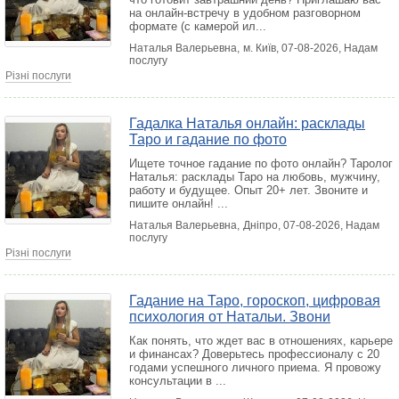
на онлайн-встречу в удобном разговорном
формате (с камерой ил...
Наталья Валерьевна,
м. Київ
, 07-08-2026, Надам
послугу
Різні послуги
Гадалка Наталья онлайн: расклады
Таро и гадание по фото
Ищете точное гадание по фото онлайн? Таролог
Наталья: расклады Таро на любовь, мужчину,
работу и будущее. Опыт 20+ лет. Звоните и
пишите онлайн! ...
Наталья Валерьевна,
Дніпро
, 07-08-2026, Надам
послугу
Різні послуги
Гадание на Таро, гороскоп, цифровая
психология от Натальи. Звони
Как понять, что ждет вас в отношениях, карьере
и финансах? Доверьтесь профессионалу с 20
годами успешного личного приема. Я провожу
консультации в ...