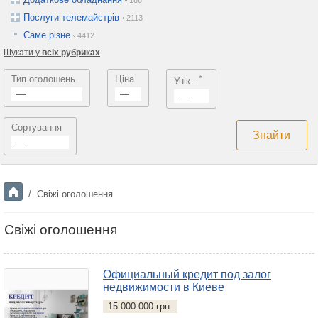
186
Послуги телемайстрів
2113
Саме різне
4412
Шукати у
всіх рубриках
Тип оголошень
Ціна
*
Унік...
—
—
—
Сортування
—
/
Свіжі оголошення
Свіжі оголошення
Официальный кредит под залог
недвижимости в Киеве
15 000 000 грн.