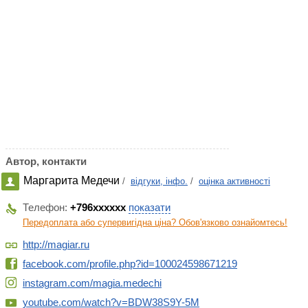
Автор, контакти
Маргарита Медечи
/
відгуки, інфо.
/
оцінка активності
Телефон:
+796xxxxxx
показати
Передоплата або супервигідна ціна? Обов'язково ознайомтесь!
http://magiar.ru
facebook.com/profile.php?id=100024598671219
instagram.com/magia.medechi
youtube.com/watch?v=BDW38S9Y-5M