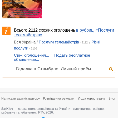
Всього
2112
схожих оголошень
в рубриці «Послуги
телемайстрів»
Вся Україна /
Послуги телемайстрів
/
Різні
2112
послуги
2108
Свіжі оголошення...
Подать бесплатное
объявление...
Написати адміністратору
Розміщення реклами
Угода користувача
Блог
SatKiev
— дошка оголошень Києва та України - супутникове, ефірне,
кабельне телебачення, IPTV
,
2026.