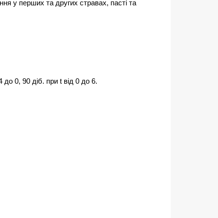
ня у перших та других стравах, пасті та
до 0, 90 діб. при t від 0 до 6.