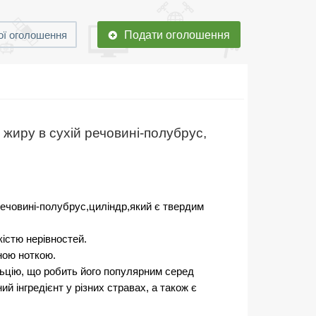
Подати оголошення
ї оголошення
жиру в сухій речовині-полубрус,
речовині-полубрус,циліндр,який є твердим
кістю нерівностей.
ною ноткою.
льцію, що робить його популярним серед
й інгредієнт у різних стравах, а також є