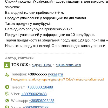
Сирний продукт Український чудово підходить для використан
закусках.
Вага однієї голови приблизно 8-9 кг.
Продукт упакований у гофроящики по дві голови.
Також продукт у полубрусі.
Вага одного полубруса приблизно 2-3 кг.
Продукт упакований у гофрорящики по 10 полубрусів.
Термін придатності та зберігання продукції: 120 діб. при t від -4 
Наявність продукції складі. Організована доставка у регіони
Автор, контакти
ТОВ ОСК
/
відгуки, інфо.
/
оцінка активності
Телефон:
+380xxxxxx
показати
Передоплата або супервигідна ціна? Обов'язково ознайомтесь!
Telegram:
+380506028488
Viber:
+380506028488
Whatsapp:
+380506028488
Skype:
+380506028488