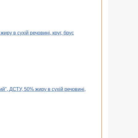
иру в сухій речовині, круг, брус
", ДСТУ, 50% жиру в сухій речовині,