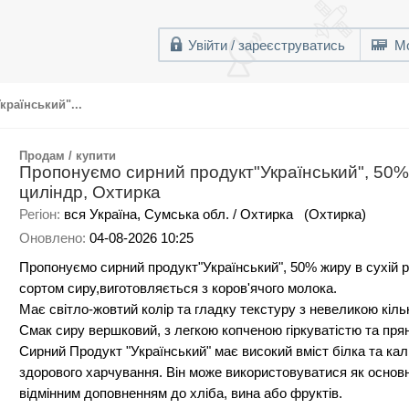
Увійти / зареєструватись
Мо
раїнський"...
Продам / купити
Пропонуємо сирний продукт"Український", 50% 
циліндр, Охтирка
Регіон:
вся Україна,
Сумська обл. / Охтирка
(Охтирка)
Оновлено:
04-08-2026 10:25
Пропонуємо сирний продукт"Український", 50% жиру в сухій 
сортом сиру,виготовляється з коров'ячого молока.
Має світло-жовтий колір та гладку текстуру з невеликою кіль
Смак сиру вершковий, з легкою копченою гіркуватістю та пря
Сирний Продукт "Український" має високий вміст білка та ка
здорового харчування. Він може використовуватися як основни
відмінним доповненням до хліба, вина або фруктів.